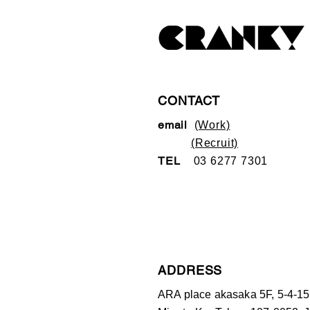
CONTACT
ema
il
(Work)
(Recruit)
TEL
03
6277 730
1
ADDRESS
ARA place
akasaka 5F, 5-4-15