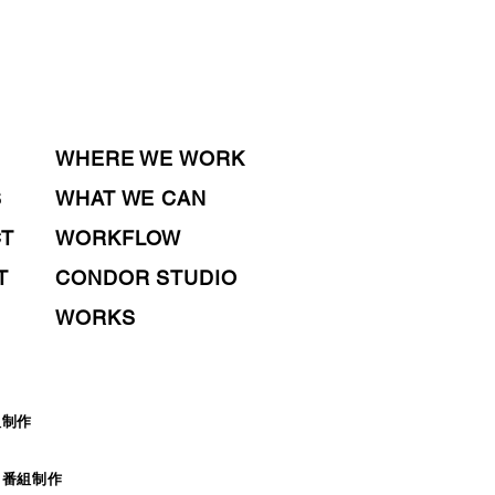
WHERE WE WORK
S
WHAT WE CAN
CT
WORKFLOW
T
CONDOR STUDIO
WORKS
組制作
ィ番組制作